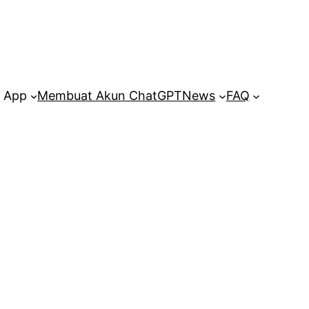
 App
Membuat Akun ChatGPT
News
FAQ