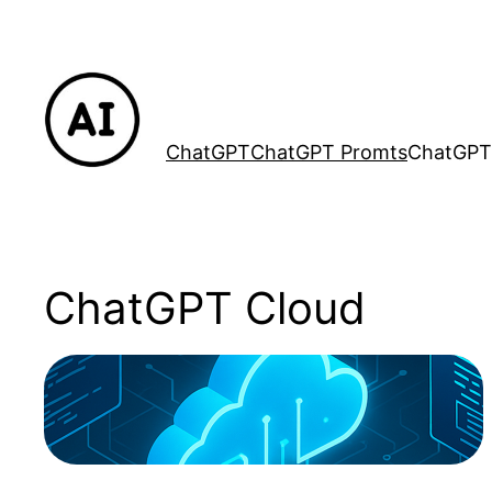
Lewati
ke
konten
ChatGPT
ChatGPT Promts
ChatGPT
ChatGPT Cloud