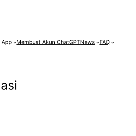
 App
Membuat Akun ChatGPT
News
FAQ
asi