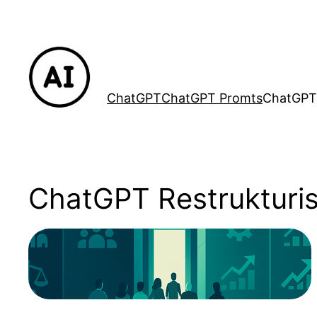
Lewati
ke
konten
ChatGPT
ChatGPT Promts
ChatGPT
ChatGPT Restrukturis